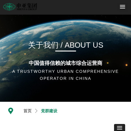
关于我们 / ABOUT US
中国值得信赖的城市综合运营商
A TRUSTWORTHY URBAN COMPREHENSIVE
OPERATOR IN CHINA
끇
首页
ꄲ
党群建设