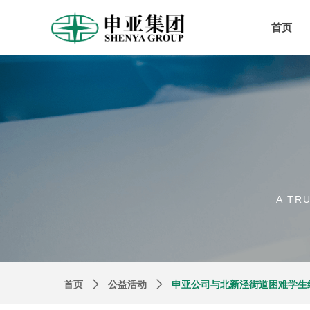
首页
A TR
首页
ꄲ
公益活动
ꄲ
申亚公司与北新泾街道困难学生